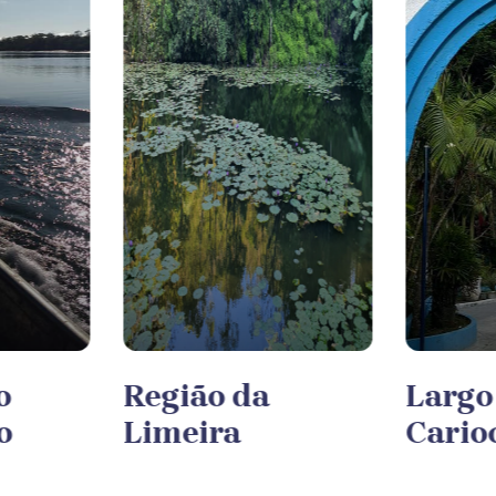
o
Região da
Largo
o
Limeira
Cario