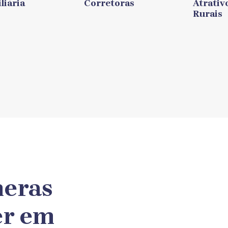
liária
Corretoras
Atrativ
Rurais
meras
er em