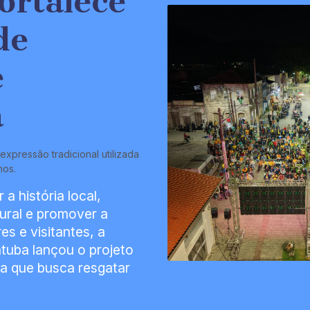
fortalece
de
e
a
xpressão tradicional utilizada
nos.
 a história local,
tural e promover a
s e visitantes, a
tuba lançou o projeto
iva que busca resgatar