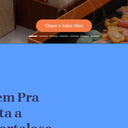
Clique e Saiba Mais
em Pra
ta a