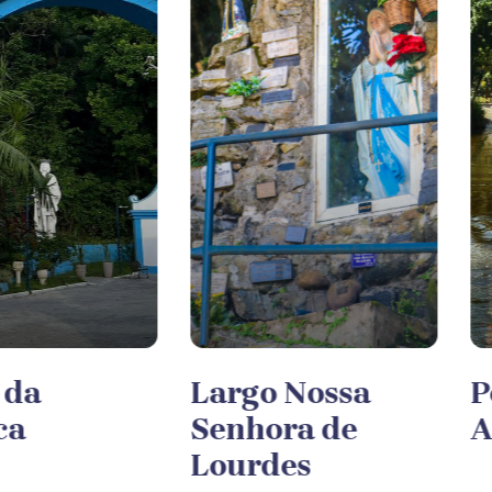
 da
Largo Nossa
P
ca
Senhora de
A
Lourdes